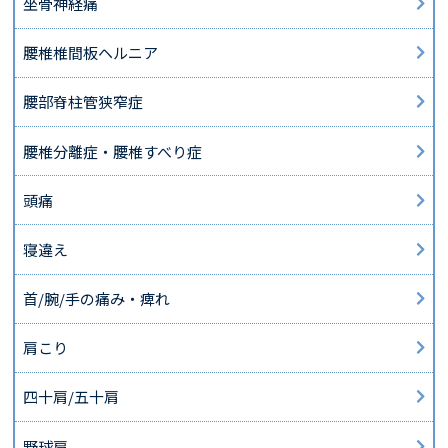
坐骨神経痛
腰椎椎間板ヘルニア
腰部脊柱管狭窄症
腰椎分離症・腰椎すべり症
頭痛
寝違え
首/腕/手の痛み・痺れ
肩こり
四十肩/五十肩
野球肩