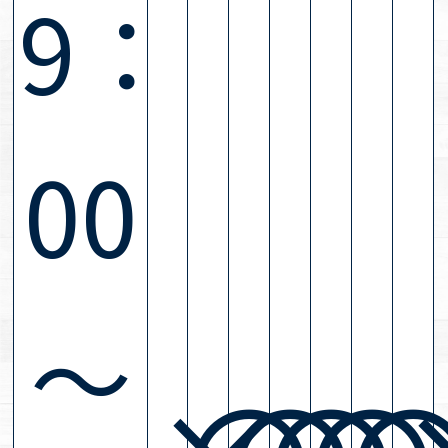
9：
00
～