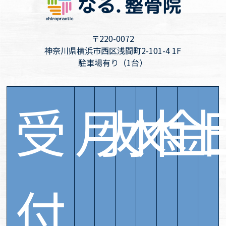
〒220-0072
神奈川県横浜市西区浅間町2-101-4 1F
駐車場有り（1台）
受
月
火
水
木
金
付