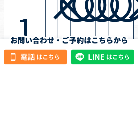
×
〇
〇
〇
〇
1
3：
00