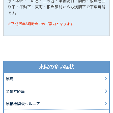
原・本牧・三の谷・二の谷・東福院前・間門・根岸七曲
り下・不動下・東町・根岸駅前からも浅間下で下車可能
です。
※平成25年6月時点でのご案内となります
来院の多い症状
腰痛
坐骨神経痛
腰椎椎間板ヘルニア