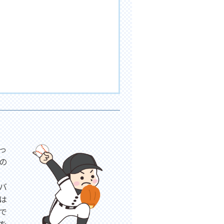
っ
の
バ
は
で