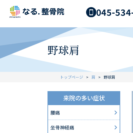
045-534
野球肩
トップページ
肩
野球肩
来院の多い症状
腰痛
坐骨神経痛