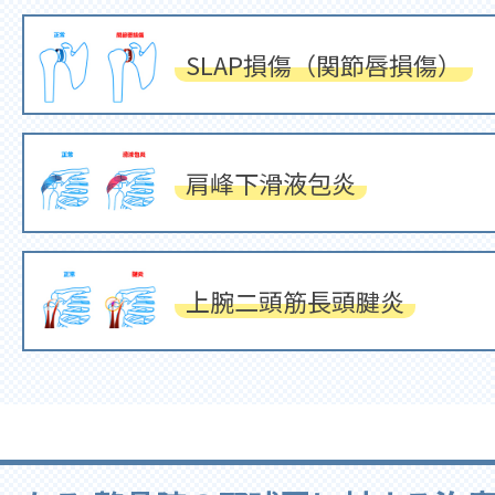
SLAP損傷（関節唇損傷）
肩峰下滑液包炎
上腕二頭筋長頭腱炎