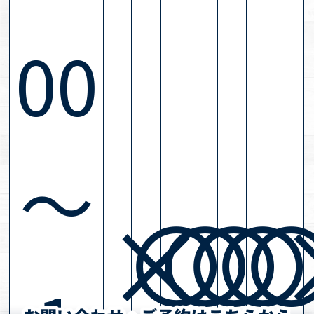
00
～
×
〇
〇
〇
〇