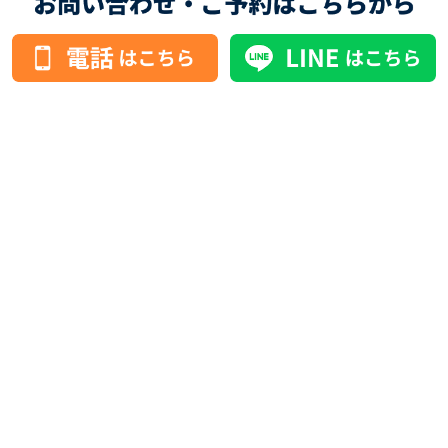
1
3：
00