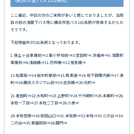
ここ最近、中区の方のご来院が多いと感じておりましたが、当院
目の前の浅間下バス停に横浜市営バス101系統が停車するからだ
そうです。
下記停留所が101系統となっております。
1.保土ヶ谷車庫前⇒2.峯小学校前⇒3.宮田町⇒.洪福寺⇒5.浅間町
車庫前⇒6.浅岡橋⇒11.花咲橋⇒12.雪見橋⇒
13.紅葉坂⇒14.桜木町駅前⇒15.馬車道⇒16.地下鉄関内駅⇒17.港
町⇒18.横浜スタジアム前⇒19.吉浜橋⇒20.元町⇒
21.麦田町⇒22.大和町⇒23.上野町⇒24.千代崎町⇒25.本郷町⇒26.
本牧一丁目⇒27.本牧二丁目⇒28.小港⇒
29.本牧宮原⇒30.和田山口⇒31.本牧原⇒32.本牧⇒33.三の谷⇒34.
二の谷⇒35.東福院前⇒36.間門⇒