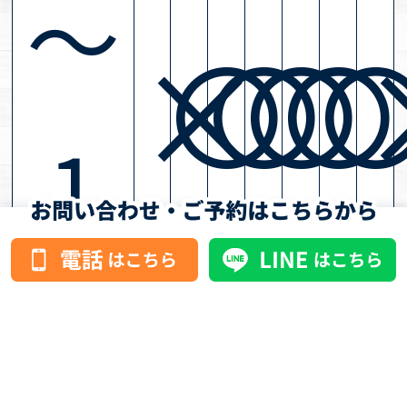
～
×
〇
〇
〇
〇
1
3：