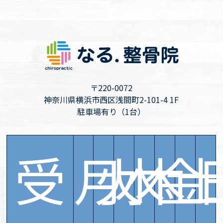
〒220-0072
神奈川県横浜市西区浅間町2-101-4 1F
駐車場有り（1台）
受
月
火
水
木
金